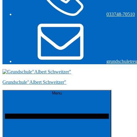
033748-70510
grundschuletre
Grundschule"Albert Schweitzer"
Menu