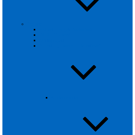
Projekte
Podcast – Projekt Sicherheit
TRIXITT-Event
Zirkusprojekt
Projekt – „Unserer Erde zuliebe“
Kinderreporter