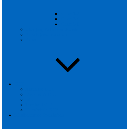
Klasse 1-2
Klasse 3-4
Klasse 5-6
Übergang KiTa Grundschule
Arbeitsgemeinschaften
Formulare
IKTB
Aktuelles IKTB
Das sind WIR…
Info
Termine IKTB
Elternbriefe IKTB
Schulbezogene Sozialarbeit