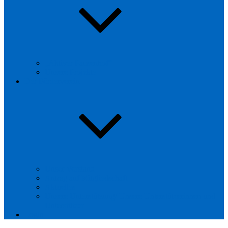
„Aktiver Pausenhof“
Unsere Projekte
Der Förderverein
Unser Vorstand
Antrag auf Mitgliedschaft
Aktuelles
Unsere Unterstützung/ Unsere Unterstützerinnen und
Unterstützer
Login