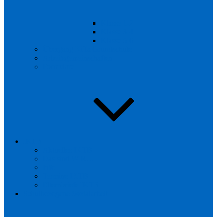
Klasse 1-2
Klasse 3-4
Klasse 5-6
Übergang KiTa Grundschule
Arbeitsgemeinschaften
Formulare
IKTB
Aktuelles IKTB
Das sind WIR…
Info
Termine IKTB
Elternbriefe IKTB
Schulbezogene Sozialarbeit