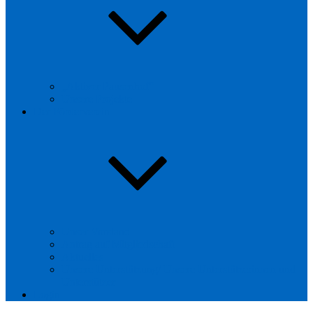
„Aktiver Pausenhof“
Unsere Projekte
Der Förderverein
Unser Vorstand
Antrag auf Mitgliedschaft
Aktuelles
Unsere Unterstützung/ Unsere Unterstützerinnen und
Unterstützer
Login