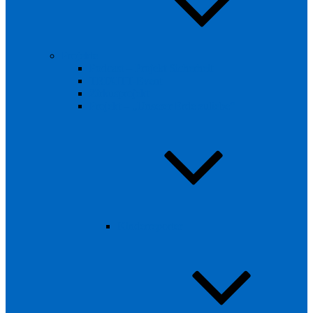
Projekte
Podcast – Projekt Sicherheit
TRIXITT-Event
Zirkusprojekt
Projekt – „Unserer Erde zuliebe“
Kinderreporter