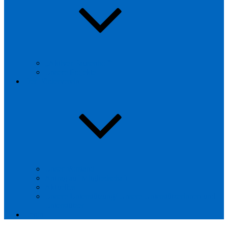
„Aktiver Pausenhof“
Unsere Projekte
Der Förderverein
Unser Vorstand
Antrag auf Mitgliedschaft
Aktuelles
Unsere Unterstützung/ Unsere Unterstützerinnen und
Unterstützer
Login