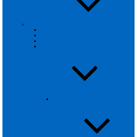
Projekte
Podcast – Projekt Sicherheit
TRIXITT-Event
Zirkusprojekt
Projekt – „Unserer Erde zuliebe“
Kinderreporter