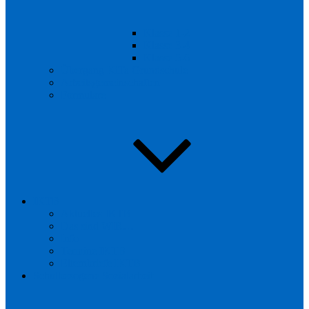
Klasse 1-2
Klasse 3-4
Klasse 5-6
Übergang KiTa Grundschule
Arbeitsgemeinschaften
Formulare
IKTB
Aktuelles IKTB
Das sind WIR…
Info
Termine IKTB
Elternbriefe IKTB
Schulbezogene Sozialarbeit