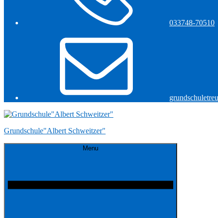
033748-70510
grundschuletre
Grundschule"Albert Schweitzer"
Menu